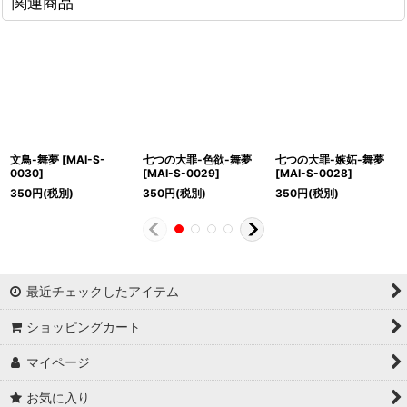
関連商品
文鳥-舞夢
[
MAI-S-
七つの大罪-色欲-舞夢
七つの大罪-嫉妬-舞夢
0030
]
[
MAI-S-0029
]
[
MAI-S-0028
]
350
円
(税別)
350
円
(税別)
350
円
(税別)
最近チェックしたアイテム
ショッピングカート
マイページ
お気に入り