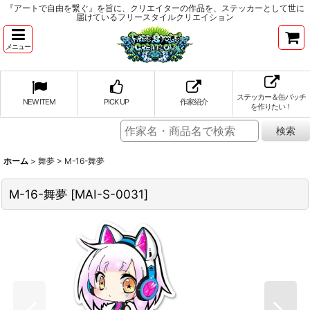
『アートで自由を繋ぐ』を旨に、クリエイターの作品を、ステッカーとして世に
届けているフリースタイルクリエイション
メニュー
ステッカー＆缶バッチ
NEW ITEM
PICK UP
作家紹介
を作りたい！
ホーム
>
舞夢
>
M-16-舞夢
M-16-舞夢
[
MAI-S-0031
]